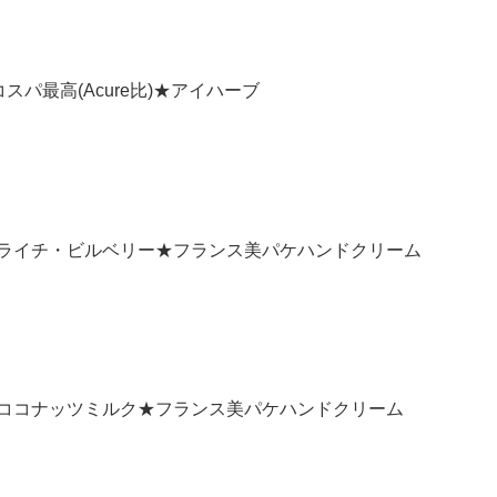
コスパ最高(Acure比)★アイハーブ
トレーヌ:ライチ・ビルベリー★フランス美パケハンドクリーム
トレーヌ:ココナッツミルク★フランス美パケハンドクリーム