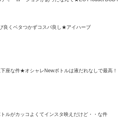
：伸び良くベタつかずコスパ良し★アイハーブ
ンピング土下座な件★オシャレNewボトルは液だれなしで最高！
いオイルボトルがカッコよくてインスタ映えだけど・・な件