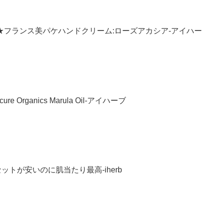
トレーヌ★フランス美パケハンドクリーム:ローズアカシア-アイハー
rganics Marula Oil-アイハーブ
本セットが安いのに肌当たり最高-iherb