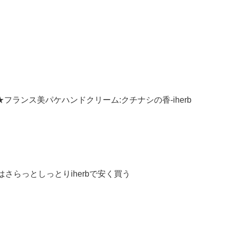
ーヌ★フランス美パケハンドクリーム:クチナシの香-iherb
オイルはさらっとしっとりiherbで安く買う