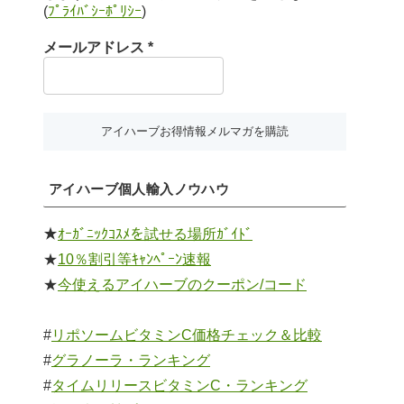
(
ﾌﾟﾗｲﾊﾞｼｰﾎﾟﾘｼｰ
)
メールアドレス
*
アイハーブ個人輸入ノウハウ
★
ｵｰｶﾞﾆｯｸｺｽﾒを試せる場所ｶﾞｲﾄﾞ
★
10％割引等ｷｬﾝﾍﾟｰﾝ速報
★
今使えるアイハーブのクーポン/コード
#
リポソームビタミンC価格チェック＆比較
#
グラノーラ・ランキング
#
タイムリリースビタミンC・ランキング