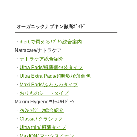
オーガニックナプキン徹底ｶﾞｲﾄﾞ
・
iherbで買えるﾅﾌﾟｷﾝ総合案内
Natracare/ナトラケア
・
ナトラケア総合紹介
・
Ultra Pads/極薄個包装タイプ
・
Ultra Extra Pads/超吸収極薄個包
・
Maxi Pads/ふわふわタイプ
・
おりものシートタイプ
Maxim Hygiene/ﾏｷｼﾑﾊｲｼﾞｰﾝ
・
ﾏｷｼﾑﾊｲｼﾞｰﾝ総合紹介
・
Classic/ クラシック
・
Ultra thin/ 極薄タイプ
・
MaxION/ マックスイオン