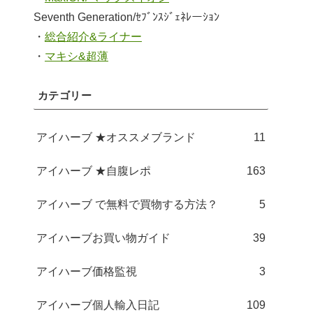
Seventh Generation/ｾﾌﾞﾝｽｼﾞｪﾈﾚーｼｮﾝ
・
総合紹介&ライナー
・
マキシ&超薄
カテゴリー
アイハーブ ★オススメブランド
11
アイハーブ ★自腹レポ
163
アイハーブ で無料で買物する方法？
5
アイハーブお買い物ガイド
39
アイハーブ価格監視
3
アイハーブ個人輸入日記
109