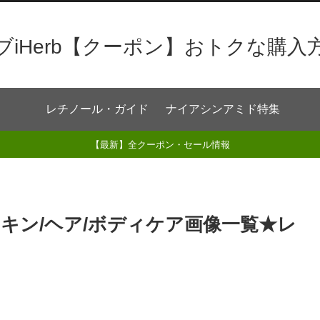
ブiHerb【クーポン】おトクな購入
レチノール・ガイド
ナイアシンアミド特集
【最新】全クーポン・セール情報
キン/ヘア/ボディケア画像一覧★レ