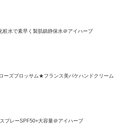
cals ミスト化粧水で素早く製肌鎮静保水＠アイハーブ
トレーヌ:ローズブロッサム★フランス美パケハンドクリーム
止めスプレーSPF50+大容量＠アイハーブ