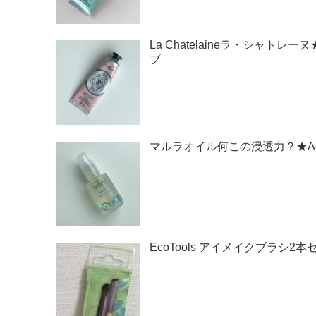
La Chatelaineラ・シャ
ブ
マルラオイル何この浸透力？★Acure O
EcoTools アイメイクブラシ2