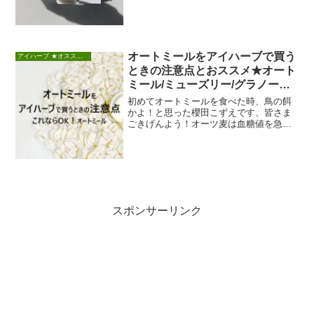
す。・Acure Organicsにジャンピング土
下...
オートミールをアイハーブで買う
アイハーブ ★オススメブランド
ときの注意点とおススメ★オート
ミール/ミューズリー/グラノーラ
の違い
初めてオートミールを食べた時、鳥の餌
かよ！と思った櫻田こずえです、皆さま
ごきげんよう！オーツ麦は血糖値を急上
昇させない、低GI値ということで、この
ところダイエッ...
スポンサーリンク