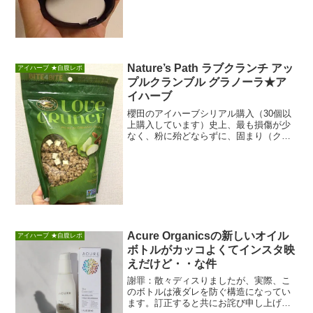
Nature’s Path ラブクランチ アッ
アイハーブ ★自腹レポ
プルクランブル グラノーラ★ア
イハーブ
櫻田のアイハーブシリアル購入（30個以
上購入しています）史上、最も損傷が少
なく、粉に殆どならずに、固まり（クラ
ンチ）のまま届いたグラノーラに驚いた
櫻田こずえです...
Acure Organicsの新しいオイル
アイハーブ ★自腹レポ
ボトルがカッコよくてインスタ映
えだけど・・な件
謝罪：散々ディスりましたが、実際、こ
のボトルは液ダレを防ぐ構造になってい
ます。訂正すると共にお詫び申し上げま