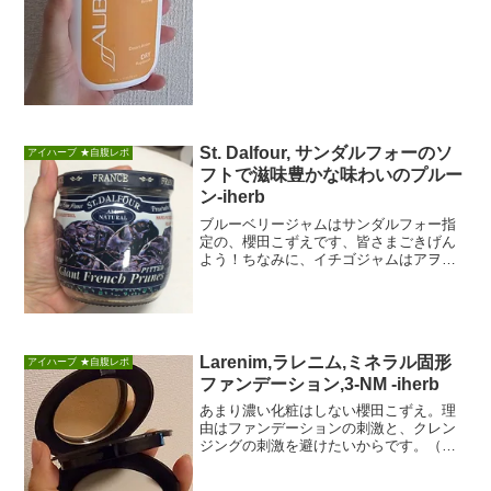
St. Dalfour, サンダルフォーのソ
アイハーブ ★自腹レポ
フトで滋味豊かな味わいのプルー
ン-iherb
ブルーベリージャムはサンダルフォー指
定の、櫻田こずえです、皆さまごきげん
よう！ちなみに、イチゴジャムはアヲハ
タ指定です。さて、何やらiherbで人気っ
ぽいサンダ...
Larenim,ラレニム,ミネラル固形
アイハーブ ★自腹レポ
ファンデーション,3-NM -iherb
あまり濃い化粧はしない櫻田こずえ。理
由はファンデーションの刺激と、クレン
ジングの刺激を避けたいからです。（あ
と、めんどくさいから・・・・）美人ブ
ログなんて書くよ...