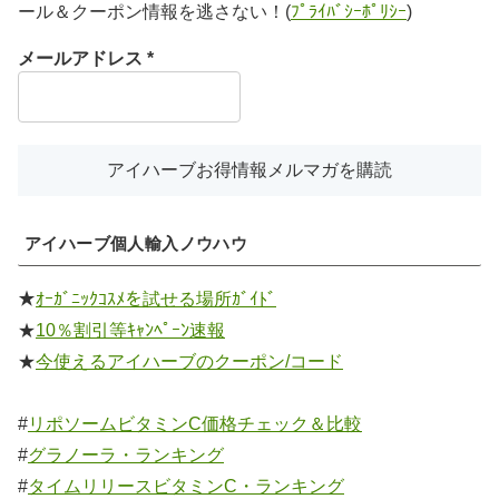
ール＆クーポン情報を逃さない！(
ﾌﾟﾗｲﾊﾞｼｰﾎﾟﾘｼｰ
)
メールアドレス
*
アイハーブ個人輸入ノウハウ
★
ｵｰｶﾞﾆｯｸｺｽﾒを試せる場所ｶﾞｲﾄﾞ
★
10％割引等ｷｬﾝﾍﾟｰﾝ速報
★
今使えるアイハーブのクーポン/コード
#
リポソームビタミンC価格チェック＆比較
#
グラノーラ・ランキング
#
タイムリリースビタミンC・ランキング