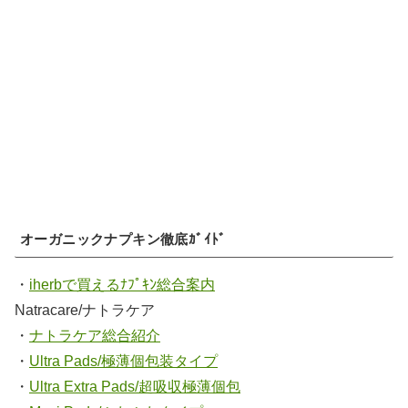
オーガニックナプキン徹底ｶﾞｲﾄﾞ
・
iherbで買えるﾅﾌﾟｷﾝ総合案内
Natracare/ナトラケア
・
ナトラケア総合紹介
・
Ultra Pads/極薄個包装タイプ
・
Ultra Extra Pads/超吸収極薄個包