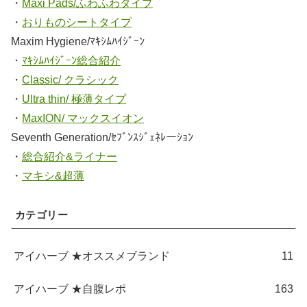
・
Maxi Pads/ふわふわタイプ
・
おりものシートタイプ
Maxim Hygiene/ﾏｷｼﾑﾊｲｼﾞｰﾝ
・
ﾏｷｼﾑﾊｲｼﾞｰﾝ総合紹介
・
Classic/ クラシック
・
Ultra thin/ 極薄タイプ
・
MaxION/ マックスイオン
Seventh Generation/ｾﾌﾞﾝｽｼﾞｪﾈﾚーｼｮﾝ
・
総合紹介&ライナー
・
マキシ&超薄
カテゴリー
アイハーブ ★オススメブランド
11
アイハーブ ★自腹レポ
163