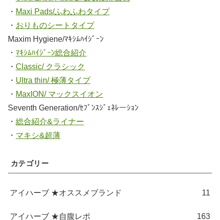
・
Maxi Pads/ふわふわタイプ
・
おりものシートタイプ
Maxim Hygiene/ﾏｷｼﾑﾊｲｼﾞｰﾝ
・
ﾏｷｼﾑﾊｲｼﾞｰﾝ総合紹介
・
Classic/ クラシック
・
Ultra thin/ 極薄タイプ
・
MaxION/ マックスイオン
Seventh Generation/ｾﾌﾞﾝｽｼﾞｪﾈﾚーｼｮﾝ
・
総合紹介&ライナー
・
マキシ&超薄
カテゴリー
アイハーブ ★オススメブランド
11
アイハーブ ★自腹レポ
163