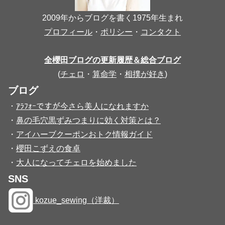
2009年からブログを書く1975年生まれ
プロフィール
・
ポリシー
・
コンタクト
全櫻田ブログの更新履歴＆総合ブログ
(
チェロ
・
算命学
・
相撲が好き
)
ブログ
・
ｱﾗﾌｫｰですが今さら美人になれますか
・
鼻の毛穴黒ずみつまりに効く対策とは？
・
アイハーブクーポンおトク情報ガイド
・
櫻田こずえの食卓
・
大人になってチェロを始めました
SNS
kozue_sewing（洋裁）