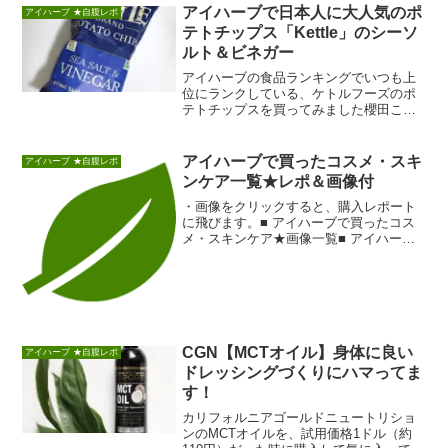
アイハーブで日本人に大人気のポ
アイハーブ ★自腹レポ
テトチップス「Kettle」のシーソ
ルト＆ビネガー
アイハーブの食品ランキングでいつも上
位にランクしている、ケトルフーズのポ
テトチップスを買ってみました櫻田こず
えです、皆さまごきげんよう！シーソル
ト＆ビネガー味。...
アイハーブで買ったコスメ・スキ
アイハーブ ★自腹レポ
ンケア一覧★レポ＆画像付
・画像をクリックすると、購入レポート
に飛びます。■ アイハーブで買ったコス
メ・スキンケア★画像一覧■ アイハーブ
で買った美味しいモノ★画像一覧■ アイ
ハーブで買...
CGN【MCTオイル】身体に良い
アイハーブ ★自腹レポ
ドレッシングづくりにハマってま
す！
カリフォルニアゴールドニュートリショ
ンのMCTオイルを、試用価格1ドル（約