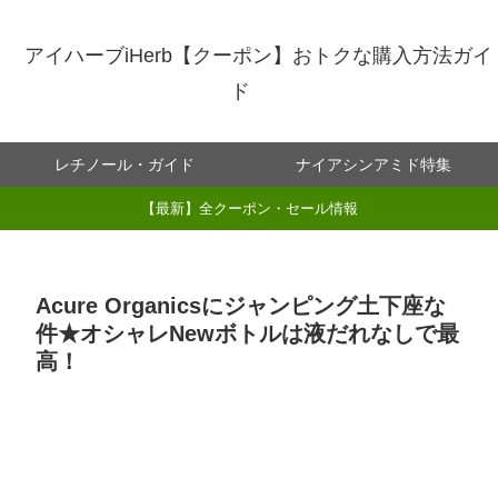
アイハーブiHerb【クーポン】おトクな購入方法ガイ
ド
レチノール・ガイド
ナイアシンアミド特集
【最新】全クーポン・セール情報
Acure Organicsにジャンピング土下座な
件★オシャレNewボトルは液だれなしで最
高！