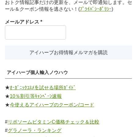
おトク情報記事だけの更新を、メールで即通知します。セ
ール＆クーポン情報を逃さない！(
ﾌﾟﾗｲﾊﾞｼｰﾎﾟﾘｼｰ
)
メールアドレス
*
アイハーブ個人輸入ノウハウ
★
ｵｰｶﾞﾆｯｸｺｽﾒを試せる場所ｶﾞｲﾄﾞ
★
10％割引等ｷｬﾝﾍﾟｰﾝ速報
★
今使えるアイハーブのクーポン/コード
#
リポソームビタミンC価格チェック＆比較
#
グラノーラ・ランキング