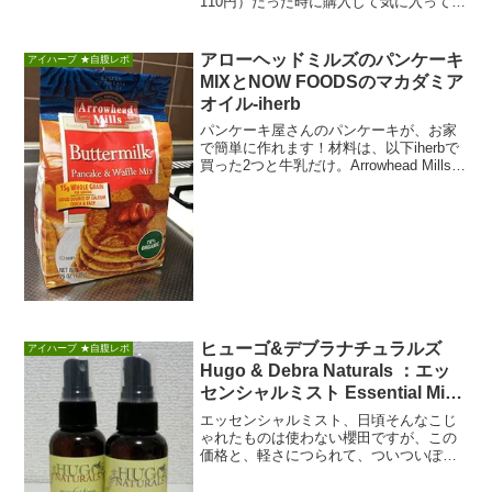
110円）だった時に購入して気に入ってい
る櫻田こずえです、皆さまごきげんよ
う！試用価格...
アローヘッドミルズのパンケーキ
アイハーブ ★自腹レポ
MIXとNOW FOODSのマカダミア
オイル-iherb
パンケーキ屋さんのパンケーキが、お家
で簡単に作れます！材料は、以下iherbで
買った2つと牛乳だけ。Arrowhead Mills,
アローヘッドミルズ,Pan...
ヒューゴ&デブラナチュラルズ
アイハーブ ★自腹レポ
Hugo & Debra Naturals ：エッ
センシャルミスト Essential Mist
(iherb)
エッセンシャルミスト、日頃そんなこじ
ゃれたものは使わない櫻田ですが、この
価格と、軽さにつられて、ついついぽち
っとな(笑)iherbで買うもの買ったし、も
う少し予...