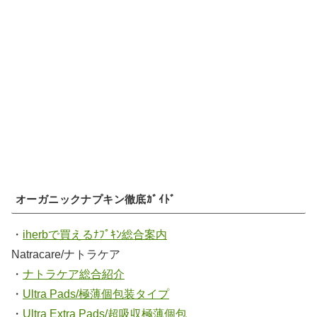
オーガニックナプキン徹底ｶﾞｲﾄﾞ
・
iherbで買えるﾅﾌﾟｷﾝ総合案内
Natracare/ナトラケア
・
ナトラケア総合紹介
・
Ultra Pads/極薄個包装タイプ
・
Ultra Extra Pads/超吸収極薄個包