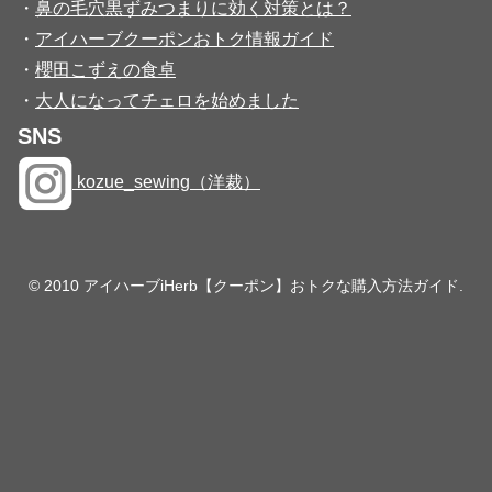
・
鼻の毛穴黒ずみつまりに効く対策とは？
・
アイハーブクーポンおトク情報ガイド
・
櫻田こずえの食卓
・
大人になってチェロを始めました
SNS
kozue_sewing（洋裁）
© 2010 アイハーブiHerb【クーポン】おトクな購入方法ガイド.