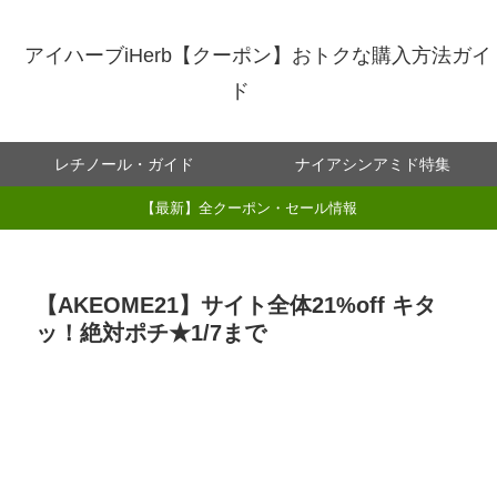
アイハーブiHerb【クーポン】おトクな購入方法ガイ
ド
レチノール・ガイド
ナイアシンアミド特集
【最新】全クーポン・セール情報
【AKEOME21】サイト全体21%off キタ
ッ！絶対ポチ★1/7まで