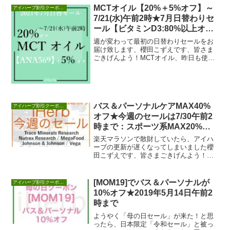
MCTオイル【20%＋5%オフ】～
アイハーブ割引クーポンセール情報
7/21(水)午前2時★7月日替わりセ
ール【ビタミンD3:80%以上オ
フ】
週が変わって最初の日替わりセールをお
届け致します、櫻田こずえです、皆さま
ごきげんよう！MCTオイル、昨日も使っ
てる愛用品でおススメ！さらに、ビタミ
ンD3サプリ爆...
バス＆パーソナルケアMAX40%
アイハーブ割引クーポンセール情報
オフ★今週のセールは7/30午前2
時まで：スポーツ系MAX20%オ
フも
楽天マラソンで散財していたら、アイハ
ーブの更新が遅くなってしまいました櫻
田こずえです、皆さまごきげんよう！い
ずれにしろ、ポチり過ぎている今日この
頃です。【VAL...
[MOM19]でバス＆パーソナルが
アイハーブ割引クーポンセール情報
10%オフ★2019年5月14日午前2
時まで
ようやく「母の日セール」が来た！と思
ったら、日本限定「令和セール」と被っ