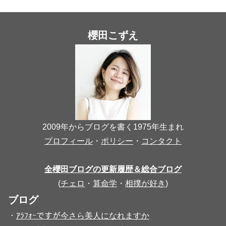
櫻田こずえ
2009年からブログを書く1975年生まれ
プロフィール
・
ポリシー
・
コンタクト
全櫻田ブログの更新履歴＆総合ブログ
(
チェロ
・
算命学
・
相撲が好き
)
ブログ
・
ｱﾗﾌｫｰですが今さら美人になれますか