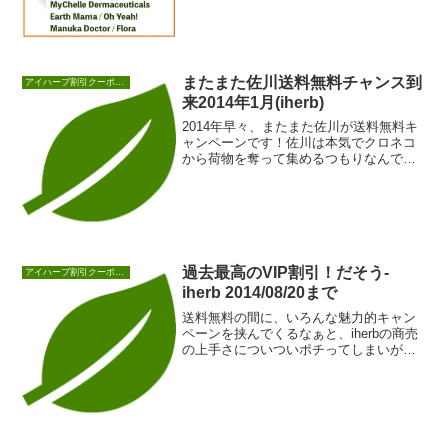
い！早速ご紹介して参ります。アンネマ
リーボーリンド ...
またまた佐川送料無料チャンス到
アイハーブ割引クーポンセール情報
来2014年1月(iherb)
2014年早々、またまた佐川が送料無料キ
ャンペーンです！佐川は本気でクロネコ
から荷物を奪って集めるつもりなんでし
ょうね。iherbからのバックもあるのか何
なのか...
過去最高のVIP割引！だそう-
アイハーブ割引クーポンセール情報
iherb 2014/08/20まで
送料無料の間に、いろんな魅力的キャン
ペーンを挟んでくるなぁと、iherbの商売
の上手さについついポチってしまいがち
な、櫻田こずえです皆さまごきげんよ
う！えぇ、i...