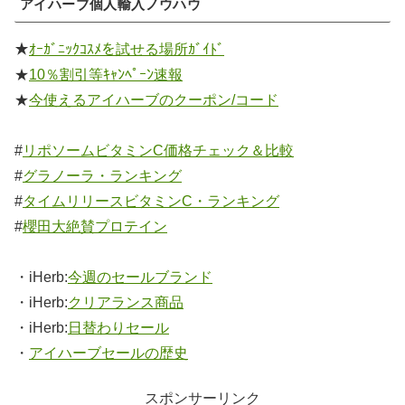
アイハーブ個人輸入ノウハウ
★
ｵｰｶﾞﾆｯｸｺｽﾒを試せる場所ｶﾞｲﾄﾞ
★
10％割引等ｷｬﾝﾍﾟｰﾝ速報
★
今使えるアイハーブのクーポン/コード
#
リポソームビタミンC価格チェック＆比較
#
グラノーラ・ランキング
#
タイムリリースビタミンC・ランキング
#
櫻田大絶賛プロテイン
・iHerb:
今週のセールブランド
・iHerb:
クリアランス商品
・iHerb:
日替わりセール
・
アイハーブセールの歴史
スポンサーリンク