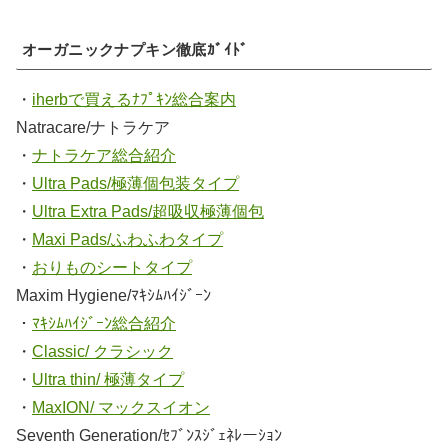
オーガニックナプキン徹底ｶﾞｲﾄﾞ
・
iherbで買えるﾅﾌﾟｷﾝ総合案内
Natracare/ナトラケア
・
ナトラケア総合紹介
・
Ultra Pads/極薄個包装タイプ
・
Ultra Extra Pads/超吸収極薄個包
・
Maxi Pads/ふわふわタイプ
・
おりものシートタイプ
Maxim Hygiene/ﾏｷｼﾑﾊｲｼﾞｰﾝ
・
ﾏｷｼﾑﾊｲｼﾞｰﾝ総合紹介
・
Classic/ クラシック
・
Ultra thin/ 極薄タイプ
・
MaxION/ マックスイオン
Seventh Generation/ｾﾌﾞﾝｽｼﾞｪﾈﾚーｼｮﾝ