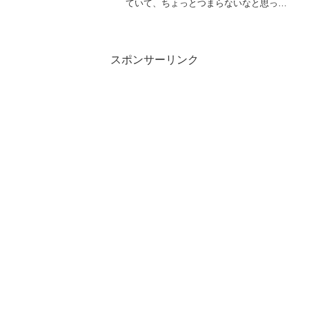
ていて、ちょっとつまらないなと思って
いる櫻田こずえです、皆さまごきげんよ
う！日本限定クー...
スポンサーリンク