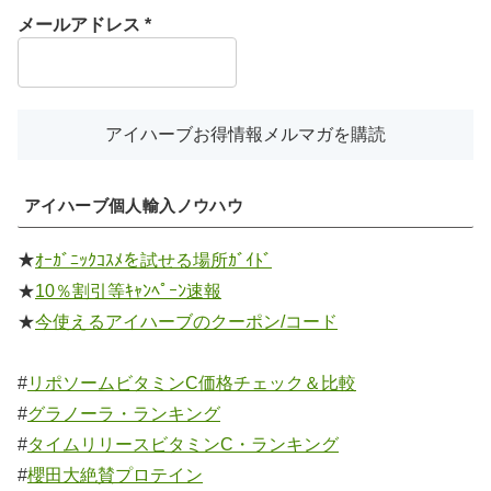
メールアドレス
*
アイハーブ個人輸入ノウハウ
★
ｵｰｶﾞﾆｯｸｺｽﾒを試せる場所ｶﾞｲﾄﾞ
★
10％割引等ｷｬﾝﾍﾟｰﾝ速報
★
今使えるアイハーブのクーポン/コード
#
リポソームビタミンC価格チェック＆比較
#
グラノーラ・ランキング
#
タイムリリースビタミンC・ランキング
#
櫻田大絶賛プロテイン