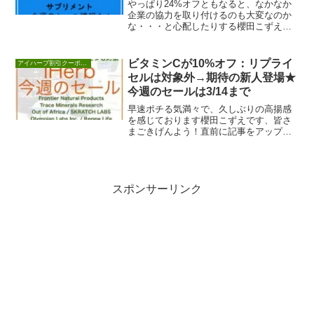
やっぱり24%オフともなると、なかなか
企業の協力を取り付けるのも大変なのか
な・・・と心配したりする櫻田こずえで
す、皆さまごきげんよう！今日はアイハ
ーブハウスブラ...
ビタミンCが10%オフ：リプライ
アイハーブ割引クーポンセール情報
セルは対象外→期待の新人登場★
今週のセールは3/14まで
早速ポチる気満々で、久しぶりの高揚感
を感じております櫻田こずえです、皆さ
まごきげんよう！直前に記事をアップし
ましたが、アイハーブさんがとうとうリ
プライセル的、リ...
スポンサーリンク