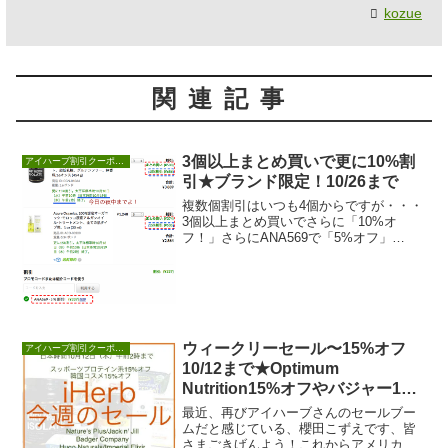
kozue
関連記事
3個以上まとめ買いで更に10%割
アイハーブ割引クーポンセール情報
引★ブランド限定！10/26まで
複数個割引はいつも4個からですが・・・
3個以上まとめ買いでさらに「10%オ
フ！」さらにANA569で「5%オフ」
（1,064ブランド限定）櫻田的まとめ買い
オスス...
ウィークリーセール〜15%オフ
アイハーブ割引クーポンセール情報
10/12まで★Optimum
Nutrition15%オフやバジャー10%
オフ
最近、再びアイハーブさんのセールブー
ムだと感じている、櫻田こずえです、皆
さまごきげんよう！これからアメリカは