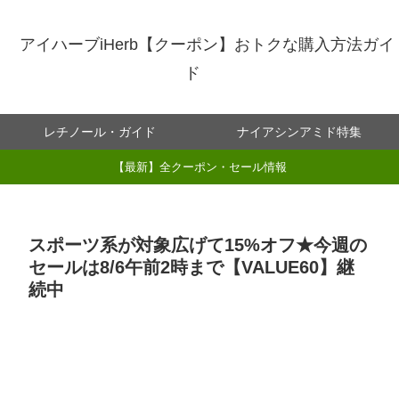
アイハーブiHerb【クーポン】おトクな購入方法ガイ
ド
レチノール・ガイド
ナイアシンアミド特集
【最新】全クーポン・セール情報
スポーツ系が対象広げて15%オフ★今週の
セールは8/6午前2時まで【VALUE60】継
続中