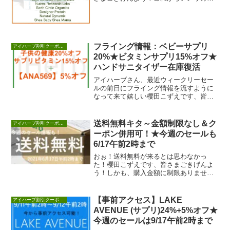
クリスマス戦線も始まって行くわけです
し、いろいろと期...
フライング情報：ベビーサプリ
アイハーブ割引クーポンセール情報
20%★ビタミンサプリ15%オフ★
ハンドサニタイザー在庫復活
アイハーブさん、最近ウィークリーセー
ルの前日にフライング情報を流すように
なって来て嬉しい櫻田こずえです、皆さ
まごきげんよう！なぜなら、24時間限定
ですが、前週の...
送料無料キタ～金額制限なし＆ク
アイハーブ割引クーポンセール情報
ーポン併用可！★今週のセールも
6/17午前2時まで
おぉ！送料無料が来るとは思わなかっ
た！櫻田こずえです、皆さまごきげんよ
う！しかも、購入金額に制限ありませ
ん！しかも他のクーポン併用できる！こ
れはスゴイ！！！！！...
【事前アクセス】LAKE
アイハーブ割引クーポンセール情報
AVENUE (サプリ)24%+5%オフ★
今週のセールは9/17午前2時まで