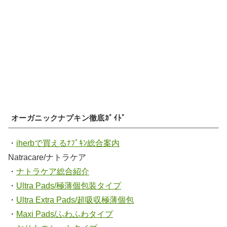
オーガニックナプキン徹底ｶﾞｲﾄﾞ
・
iherbで買えるﾅﾌﾟｷﾝ総合案内
Natracare/ナトラケア
・
ナトラケア総合紹介
・
Ultra Pads/極薄個包装タイプ
・
Ultra Extra Pads/超吸収極薄個包
・
Maxi Pads/ふわふわタイプ