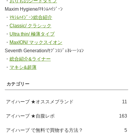
・
おりものシートタイプ
Maxim Hygiene/ﾏｷｼﾑﾊｲｼﾞｰﾝ
・
ﾏｷｼﾑﾊｲｼﾞｰﾝ総合紹介
・
Classic/ クラシック
・
Ultra thin/ 極薄タイプ
・
MaxION/ マックスイオン
Seventh Generation/ｾﾌﾞﾝｽｼﾞｪﾈﾚーｼｮﾝ
・
総合紹介&ライナー
・
マキシ&超薄
カテゴリー
アイハーブ ★オススメブランド
11
アイハーブ ★自腹レポ
163
アイハーブ で無料で買物する方法？
5