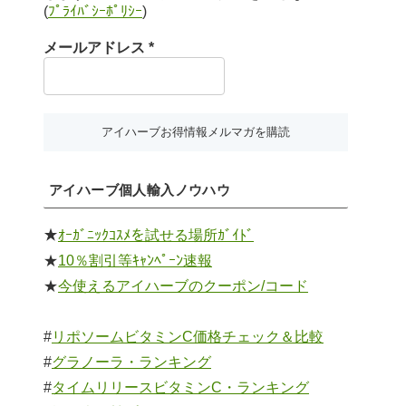
(
ﾌﾟﾗｲﾊﾞｼｰﾎﾟﾘｼｰ
)
メールアドレス
*
アイハーブ個人輸入ノウハウ
★
ｵｰｶﾞﾆｯｸｺｽﾒを試せる場所ｶﾞｲﾄﾞ
★
10％割引等ｷｬﾝﾍﾟｰﾝ速報
★
今使えるアイハーブのクーポン/コード
#
リポソームビタミンC価格チェック＆比較
#
グラノーラ・ランキング
#
タイムリリースビタミンC・ランキング