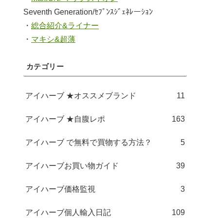
Seventh Generation/ｾﾌﾞﾝｽｼﾞｪﾈﾚーｼｮﾝ
・
総合紹介&ライナー
・
マキシ&超薄
カテゴリー
アイハーブ ★オススメブランド
11
アイハーブ ★自腹レポ
163
アイハーブ で無料で買物する方法？
5
アイハーブお買い物ガイド
39
アイハーブ価格監視
3
アイハーブ個人輸入日記
109