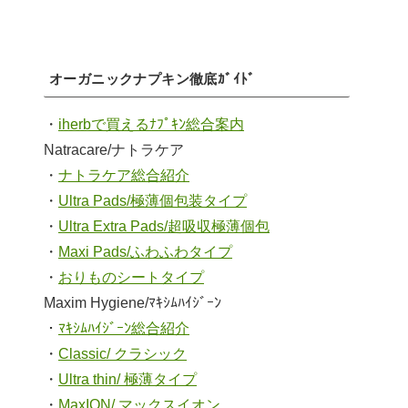
オーガニックナプキン徹底ｶﾞｲﾄﾞ
・
iherbで買えるﾅﾌﾟｷﾝ総合案内
Natracare/ナトラケア
・
ナトラケア総合紹介
・
Ultra Pads/極薄個包装タイプ
・
Ultra Extra Pads/超吸収極薄個包
・
Maxi Pads/ふわふわタイプ
・
おりものシートタイプ
Maxim Hygiene/ﾏｷｼﾑﾊｲｼﾞｰﾝ
・
ﾏｷｼﾑﾊｲｼﾞｰﾝ総合紹介
・
Classic/ クラシック
・
Ultra thin/ 極薄タイプ
・
MaxION/ マックスイオン