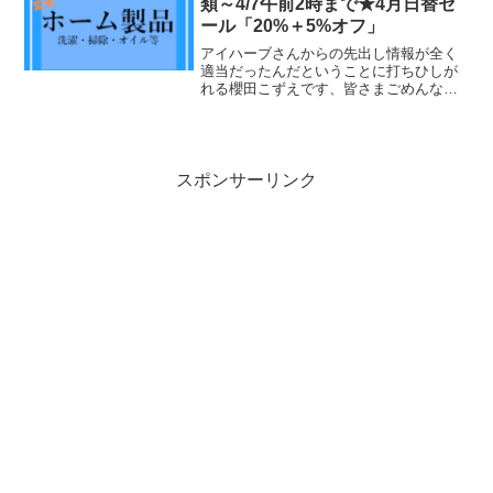
類～4/7午前2時まで★4月日替セ
ール「20%＋5%オフ」
アイハーブさんからの先出し情報が全く
適当だったんだということに打ちひしが
れる櫻田こずえです、皆さまごめんなさ
い！すみません、よくあることなの
で・・・とにかく、最...
スポンサーリンク