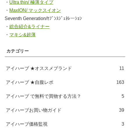
・
Ultra thin/ 極薄タイプ
・
MaxION/ マックスイオン
Seventh Generation/ｾﾌﾞﾝｽｼﾞｪﾈﾚーｼｮﾝ
・
総合紹介&ライナー
・
マキシ&超薄
カテゴリー
アイハーブ ★オススメブランド
11
アイハーブ ★自腹レポ
163
アイハーブ で無料で買物する方法？
5
アイハーブお買い物ガイド
39
アイハーブ価格監視
3