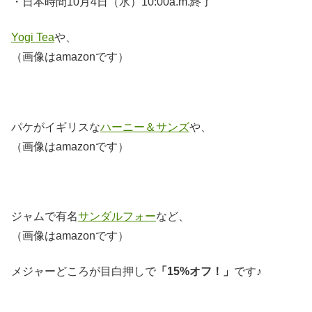
・日本時間10月4日（水）10:00a.m.終了
Yogi Tea
や、
（画像はamazonです）
パケがイギリスな
ハーニー＆サンズ
や、
（画像はamazonです）
ジャムで有名
サンダルフォー
など、
（画像はamazonです）
メジャーどころが目白押しで
「15%オフ！」
です♪