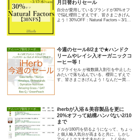
月日替わりセール
自分が愛用しているブランドが30%オフ
で悩む櫻田こずえです、皆さまごきげん
よう！30%OFF：Natural Factors～3/17
午前2時 期間：2022年...
今週のセール8/2まで★ハンドク
アイハーブ割引クーポンセール情報
リームやレイシ入オーガニックコ
ーヒー等！
リプライセル が複数購入割引を中止した
みたいで落ち込んでいる、櫻田こずえで
す、皆さまごきげんよう！なんだー買っ
ときゃ良かったな・・・。・リプライセ
ル Lypri...
iherbが入浴＆美容製品を更に
アイハーブ割引クーポンセール情報
20%オフって結構ハンパない2/10
まで
ドルが180円を切るようになって、ちょっ
と個人輸入気分が高まると共に、しかし
アベノミクス大丈夫かなと、よく分から