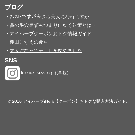
ブログ
・
ｱﾗﾌｫｰですが今さら美人になれますか
・
鼻の毛穴黒ずみつまりに効く対策とは？
・
アイハーブクーポンおトク情報ガイド
・
櫻田こずえの食卓
・
大人になってチェロを始めました
SNS
kozue_sewing（洋裁）
© 2010 アイハーブiHerb【クーポン】おトクな購入方法ガイド.