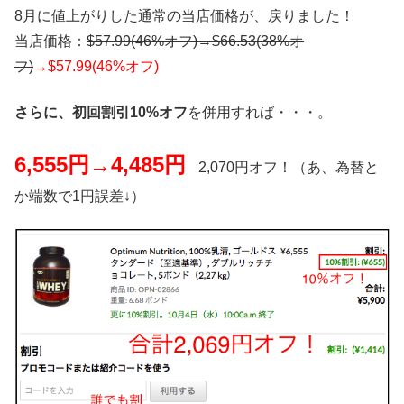
8月に値上がりした通常の当店価格が、戻りました！
当店価格：
$57.99(46%オフ)→$66.53(
38%オ
フ
)
→$57.99(46%オフ)
さらに、初回割引10%オフ
を併用すれば・・・。
6,555円→4,485円
2,070円オフ！（あ、為替と
か端数で1円誤差↓）