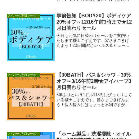
ないものの不安になる、櫻田こずえで
す、皆さまごき...
事前告知【BODY20】ボディケア
アイハーブ割引クーポンセール情報
20%オフ～12/16午前3時まで★12
月日替わりセール
今日も元気に日替わりセールをご案内い
たします櫻田こずえです、皆さまごきげ
んよう！20日間限定☆ヘルス＆ビューテ
ィーセール☆まだまだ中盤ですね！ヘル
ス＆ビューティ...
【30BATH】バス＆シャワ－30%
アイハーブ割引クーポンセール情報
オフ～3/16午前2時★アイハーブ3
月日替わりセール
5年ぶりという1ドル118円にびっくりして
いる櫻田こずえです、皆さまごきげんよ
う！個人輸入にはちょっと不利ですが、
それを上回るセールや値下げをしてくれ
るアイハー...
「ホーム製品」洗濯掃除・オイル
アイハーブ割引クーポンセール情報