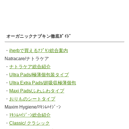
オーガニックナプキン徹底ｶﾞｲﾄﾞ
・
iherbで買えるﾅﾌﾟｷﾝ総合案内
Natracare/ナトラケア
・
ナトラケア総合紹介
・
Ultra Pads/極薄個包装タイプ
・
Ultra Extra Pads/超吸収極薄個包
・
Maxi Pads/ふわふわタイプ
・
おりものシートタイプ
Maxim Hygiene/ﾏｷｼﾑﾊｲｼﾞｰﾝ
・
ﾏｷｼﾑﾊｲｼﾞｰﾝ総合紹介
・
Classic/ クラシック