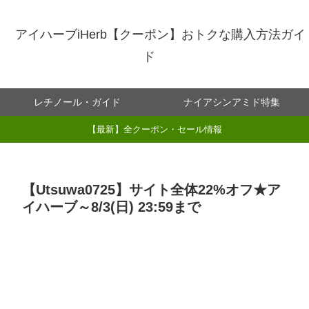
アイハーブiHerb【クーポン】おトクな購入方法ガイ
ド
レチノール・ガイド
ナイアシンアミド特集
【最新】全クーポン・セール情報
【Utsuwa0725】サイト全体22%オフ★ア
イハーブ～8/3(日) 23:59まで