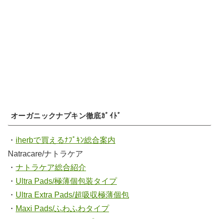
オーガニックナプキン徹底ｶﾞｲﾄﾞ
・
iherbで買えるﾅﾌﾟｷﾝ総合案内
Natracare/ナトラケア
・
ナトラケア総合紹介
・
Ultra Pads/極薄個包装タイプ
・
Ultra Extra Pads/超吸収極薄個包
・
Maxi Pads/ふわふわタイプ