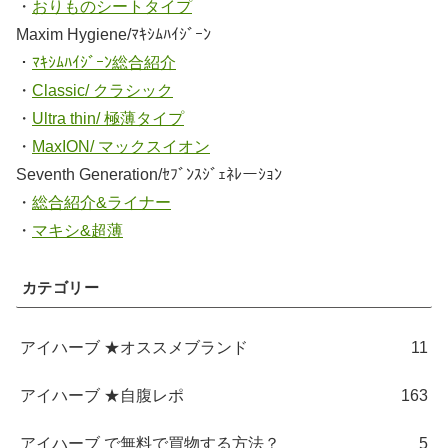
・
おりものシートタイプ
Maxim Hygiene/ﾏｷｼﾑﾊｲｼﾞｰﾝ
・
ﾏｷｼﾑﾊｲｼﾞｰﾝ総合紹介
・
Classic/ クラシック
・
Ultra thin/ 極薄タイプ
・
MaxION/ マックスイオン
Seventh Generation/ｾﾌﾞﾝｽｼﾞｪﾈﾚーｼｮﾝ
・
総合紹介&ライナー
・
マキシ&超薄
カテゴリー
アイハーブ ★オススメブランド
11
アイハーブ ★自腹レポ
163
アイハーブ で無料で買物する方法？
5