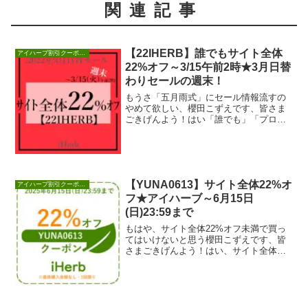
関連記事
【22IHERB】誰でもサイト全体
アイハーブ割引クーポンセール情報
22%オフ～3/15午前2時★3月日替
わりセールの週末！
もうさ「五月雨式」にセール情報流すの
やめて欲しい、櫻田こずえです、皆さま
ごきげんよう！はい「誰でも」「プロモ
コード」で「3/15午前2時まで」サイト全
体22%オ...
【YUNA0613】サイト全体22%オ
アイハーブ割引クーポンセール情報
フ★アイハーブ～6月15日
(日)23:59まで
もはや、サイト全体22%オフ未満で買っ
てはいけないと思う櫻田こずえです、皆
さまごきげんよう！はい、サイト全体
22%オフクーポンが、6月15日まで有効で
す！クーポ...