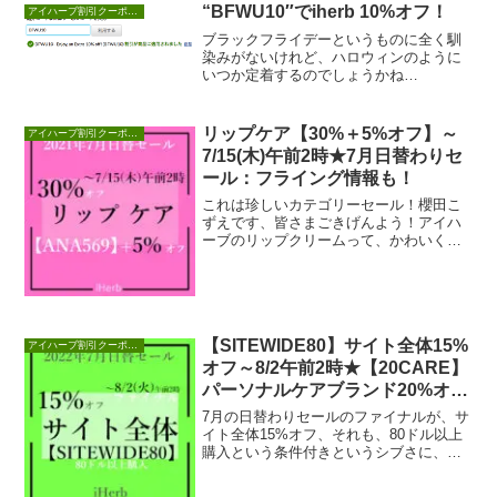
“BFWU10″でiherb 10%オフ！
アイハーブ割引クーポンセール情報
ブラックフライデーというものに全く馴
染みがないけれど、ハロウィンのように
いつか定着するのでしょうかね
ぇ・・・。ということで、iherb全商品
10%オフキターーー...
リップケア【30%＋5%オフ】～
アイハーブ割引クーポンセール情報
7/15(木)午前2時★7月日替わりセ
ール：フライング情報も！
これは珍しいカテゴリーセール！櫻田こ
ずえです、皆さまごきげんよう！アイハ
ーブのリップクリームって、かわいくて
つい買っちゃうんですよねぇ。追記：ウ
ィークリーセール...
【SITEWIDE80】サイト全体15%
アイハーブ割引クーポンセール情報
オフ～8/2午前2時★【20CARE】
パーソナルケアブランド20%オフ
～7/30午前2時
7月の日替わりセールのファイナルが、サ
イト全体15%オフ、それも、80ドル以上
購入という条件付きというシブさに、が
っくり肩を落としている櫻田こずえで
す、皆さまご...