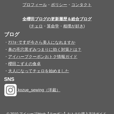
プロフィール
・
ポリシー
・
コンタクト
全櫻田ブログの更新履歴＆総合ブログ
(
チェロ
・
算命学
・
相撲が好き
)
ブログ
・
ｱﾗﾌｫｰですが今さら美人になれますか
・
鼻の毛穴黒ずみつまりに効く対策とは？
・
アイハーブクーポンおトク情報ガイド
・
櫻田こずえの食卓
・
大人になってチェロを始めました
SNS
kozue_sewing（洋裁）
© 2010 アイハーブiHerb【クーポン】おトクな購入方法ガイド.