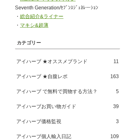
Seventh Generation/ｾﾌﾞﾝｽｼﾞｪﾈﾚーｼｮﾝ
・
総合紹介&ライナー
・
マキシ&超薄
カテゴリー
アイハーブ ★オススメブランド
11
アイハーブ ★自腹レポ
163
アイハーブ で無料で買物する方法？
5
アイハーブお買い物ガイド
39
アイハーブ価格監視
3
アイハーブ個人輸入日記
109