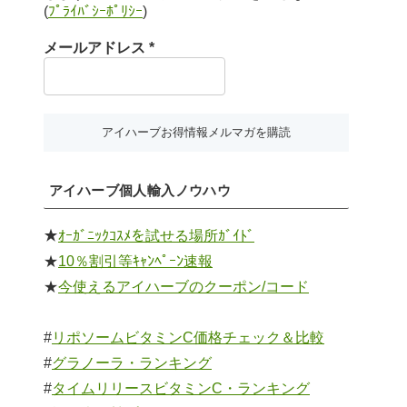
(
ﾌﾟﾗｲﾊﾞｼｰﾎﾟﾘｼｰ
)
メールアドレス
*
アイハーブ個人輸入ノウハウ
★
ｵｰｶﾞﾆｯｸｺｽﾒを試せる場所ｶﾞｲﾄﾞ
★
10％割引等ｷｬﾝﾍﾟｰﾝ速報
★
今使えるアイハーブのクーポン/コード
#
リポソームビタミンC価格チェック＆比較
#
グラノーラ・ランキング
#
タイムリリースビタミンC・ランキング