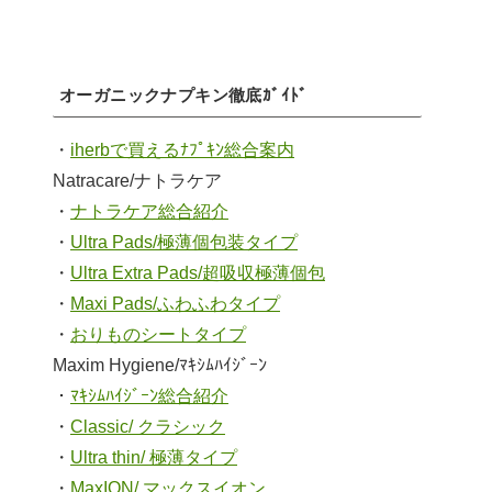
オーガニックナプキン徹底ｶﾞｲﾄﾞ
・
iherbで買えるﾅﾌﾟｷﾝ総合案内
Natracare/ナトラケア
・
ナトラケア総合紹介
・
Ultra Pads/極薄個包装タイプ
・
Ultra Extra Pads/超吸収極薄個包
・
Maxi Pads/ふわふわタイプ
・
おりものシートタイプ
Maxim Hygiene/ﾏｷｼﾑﾊｲｼﾞｰﾝ
・
ﾏｷｼﾑﾊｲｼﾞｰﾝ総合紹介
・
Classic/ クラシック
・
Ultra thin/ 極薄タイプ
・
MaxION/ マックスイオン