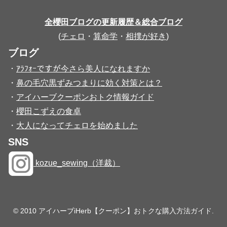
全櫻田ブログの更新履歴＆総合ブログ
(
チェロ
・
算命学
・
相撲が好き
)
ブログ
・
ｱﾗﾌｫｰですが今さら美人になれますか
・
鼻の毛穴黒ずみつまりに効く対策とは？
・
アイハーブクーポンおトク情報ガイド
・
櫻田こずえの食卓
・
大人になってチェロを始めました
SNS
kozue_sewing（洋裁）
© 2010 アイハーブiHerb【クーポン】おトクな購入方法ガイド.