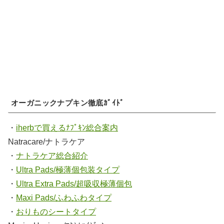
オーガニックナプキン徹底ｶﾞｲﾄﾞ
・
iherbで買えるﾅﾌﾟｷﾝ総合案内
Natracare/ナトラケア
・
ナトラケア総合紹介
・
Ultra Pads/極薄個包装タイプ
・
Ultra Extra Pads/超吸収極薄個包
・
Maxi Pads/ふわふわタイプ
・
おりものシートタイプ