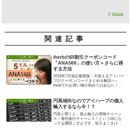
kozue
関連記事
iherbの$5割引クーポンコード
アイハーブお買い物ガイド
「ANA569」の使い方＋さらに得
する方法
2018年7月追記最新版：今使えるアイハー
ブのクーポン/コードまとめ＆解説-----
iherbでのお買い物が初めてのあなた！合
計金額に関わらず、お買い物が5ドル...
円高傾向なのでアイハーブの個人
アイハーブお買い物ガイド
輸入するなら今！？
円高と聞くと、個人輸入の買物チャーン
ス！海外旅行チャーンス！という頭にな
ってる櫻田こずえです、皆さまごきげん
よう！最近ニュースで「円高だからドル