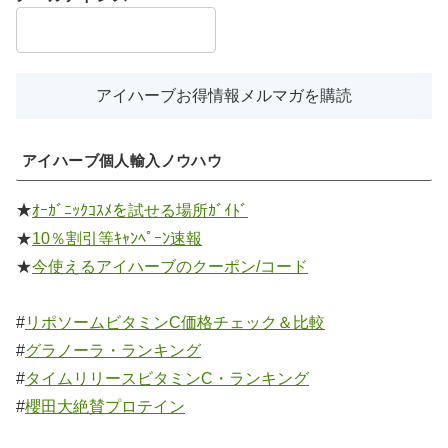
アイハーブ個人輸入ノウハウ
★
ｵｰｶﾞﾆｯｸｺｽﾒを試せる場所ｶﾞｲﾄﾞ
★
10％割引等ｷｬﾝﾍﾟｰﾝ速報
★
今使えるアイハーブのクーポン/コード
#
リポソームビタミンC価格チェック＆比較
#
グラノーラ・ランキング
#
タイムリリースビタミンC・ランキング
#
櫻田大絶賛プロテイン