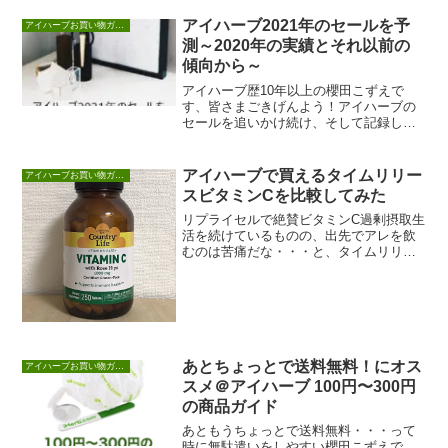
を買うFX取引が...
アイハーブ2021年のセールを予
アイハーブお買い物ガイド
測～2020年の実績とそれ以前の
傾向から～
アイハーブ歴10年以上の櫻田こずえで
す、皆さまごきげんよう！アイハーブの
セールを追いかけ続け、そして記録して
参りました。アイハーブのセール、購入
判断の基本・クー...
アイハーブで買えるタイムリリー
アイハーブお買い物ガイド
スビタミンCを比較してみた
リプライセルで絶賛ビタミンC過剰摂取生
活を続けているものの、出先でアレを飲
むのは苦痛だな・・・と、タイムリリー
スのビタミンCを多目に投入してどうにか
つないで（い...
あとちょっとで送料無料！にオス
アイハーブお買い物ガイド
スメ＠アイハーブ 100円〜300円
の商品ガイド
あともうちょっとで送料無料・・・って
時に無駄遣いをしやすい櫻田こずえで