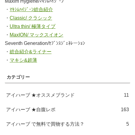
Maxim Hygiene/ﾏｷｼﾑﾊｲｼﾞｰﾝ
・
ﾏｷｼﾑﾊｲｼﾞｰﾝ総合紹介
・
Classic/ クラシック
・
Ultra thin/ 極薄タイプ
・
MaxION/ マックスイオン
Seventh Generation/ｾﾌﾞﾝｽｼﾞｪﾈﾚーｼｮﾝ
・
総合紹介&ライナー
・
マキシ&超薄
カテゴリー
アイハーブ ★オススメブランド
11
アイハーブ ★自腹レポ
163
アイハーブ で無料で買物する方法？
5