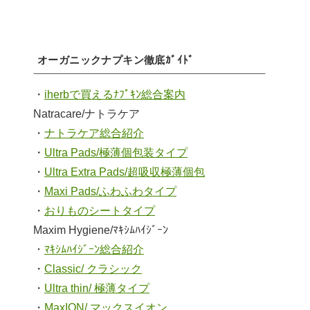
オーガニックナプキン徹底ｶﾞｲﾄﾞ
・
iherbで買えるﾅﾌﾟｷﾝ総合案内
Natracare/ナトラケア
・
ナトラケア総合紹介
・
Ultra Pads/極薄個包装タイプ
・
Ultra Extra Pads/超吸収極薄個包
・
Maxi Pads/ふわふわタイプ
・
おりものシートタイプ
Maxim Hygiene/ﾏｷｼﾑﾊｲｼﾞｰﾝ
・
ﾏｷｼﾑﾊｲｼﾞｰﾝ総合紹介
・
Classic/ クラシック
・
Ultra thin/ 極薄タイプ
・
MaxION/ マックスイオン