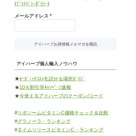
(
ﾌﾟﾗｲﾊﾞｼｰﾎﾟﾘｼｰ
)
メールアドレス
*
アイハーブ個人輸入ノウハウ
★
ｵｰｶﾞﾆｯｸｺｽﾒを試せる場所ｶﾞｲﾄﾞ
★
10％割引等ｷｬﾝﾍﾟｰﾝ速報
★
今使えるアイハーブのクーポン/コード
#
リポソームビタミンC価格チェック＆比較
#
グラノーラ・ランキング
#
タイムリリースビタミンC・ランキング