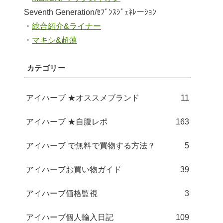
Seventh Generation/ｾﾌﾞﾝｽｼﾞｪﾈﾚーｼｮﾝ
・
総合紹介&ライナー
・
マキシ&超薄
カテゴリー
アイハーブ ★オススメブランド
11
アイハーブ ★自腹レポ
163
アイハーブ で無料で買物する方法？
5
アイハーブお買い物ガイド
39
アイハーブ価格監視
3
アイハーブ個人輸入日記
109