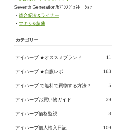
Seventh Generation/ｾﾌﾞﾝｽｼﾞｪﾈﾚーｼｮﾝ
・
総合紹介&ライナー
・
マキシ&超薄
カテゴリー
アイハーブ ★オススメブランド
11
アイハーブ ★自腹レポ
163
アイハーブ で無料で買物する方法？
5
アイハーブお買い物ガイド
39
アイハーブ価格監視
3
アイハーブ個人輸入日記
109