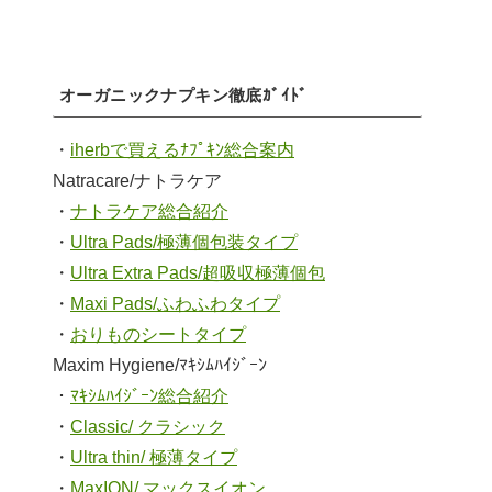
オーガニックナプキン徹底ｶﾞｲﾄﾞ
・
iherbで買えるﾅﾌﾟｷﾝ総合案内
Natracare/ナトラケア
・
ナトラケア総合紹介
・
Ultra Pads/極薄個包装タイプ
・
Ultra Extra Pads/超吸収極薄個包
・
Maxi Pads/ふわふわタイプ
・
おりものシートタイプ
Maxim Hygiene/ﾏｷｼﾑﾊｲｼﾞｰﾝ
・
ﾏｷｼﾑﾊｲｼﾞｰﾝ総合紹介
・
Classic/ クラシック
・
Ultra thin/ 極薄タイプ
・
MaxION/ マックスイオン