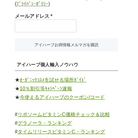
(
ﾌﾟﾗｲﾊﾞｼｰﾎﾟﾘｼｰ
)
メールアドレス
*
アイハーブ個人輸入ノウハウ
★
ｵｰｶﾞﾆｯｸｺｽﾒを試せる場所ｶﾞｲﾄﾞ
★
10％割引等ｷｬﾝﾍﾟｰﾝ速報
★
今使えるアイハーブのクーポン/コード
#
リポソームビタミンC価格チェック＆比較
#
グラノーラ・ランキング
#
タイムリリースビタミンC・ランキング