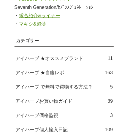
Seventh Generation/ｾﾌﾞﾝｽｼﾞｪﾈﾚーｼｮﾝ
・
総合紹介&ライナー
・
マキシ&超薄
カテゴリー
アイハーブ ★オススメブランド
11
アイハーブ ★自腹レポ
163
アイハーブ で無料で買物する方法？
5
アイハーブお買い物ガイド
39
アイハーブ価格監視
3
アイハーブ個人輸入日記
109