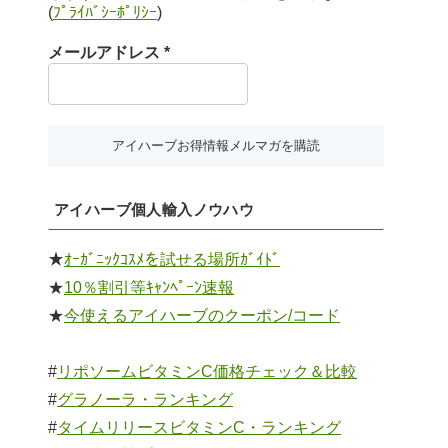
(
ﾌﾟﾗｲﾊﾞｼｰﾎﾟﾘｼｰ
)
メールアドレス
*
アイハーブ個人輸入ノウハウ
★
ｵｰｶﾞﾆｯｸｺｽﾒを試せる場所ｶﾞｲﾄﾞ
★
10％割引等ｷｬﾝﾍﾟｰﾝ速報
★
今使えるアイハーブのクーポン/コード
#
リポソームビタミンC価格チェック＆比較
#
グラノーラ・ランキング
#
タイムリリースビタミンC・ランキング