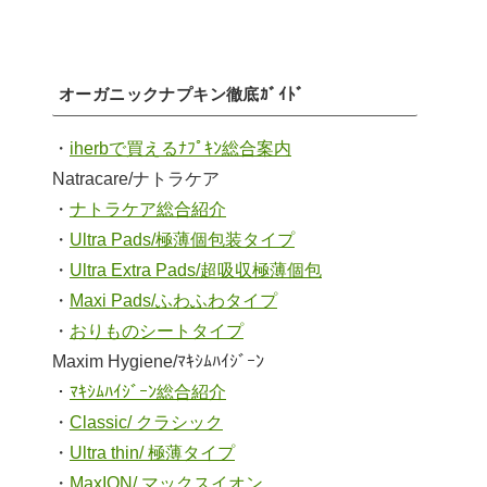
オーガニックナプキン徹底ｶﾞｲﾄﾞ
・
iherbで買えるﾅﾌﾟｷﾝ総合案内
Natracare/ナトラケア
・
ナトラケア総合紹介
・
Ultra Pads/極薄個包装タイプ
・
Ultra Extra Pads/超吸収極薄個包
・
Maxi Pads/ふわふわタイプ
・
おりものシートタイプ
Maxim Hygiene/ﾏｷｼﾑﾊｲｼﾞｰﾝ
・
ﾏｷｼﾑﾊｲｼﾞｰﾝ総合紹介
・
Classic/ クラシック
・
Ultra thin/ 極薄タイプ
・
MaxION/ マックスイオン