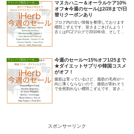
マヌカハニー＆オーラルケア10%
アイハーブ割引クーポンセール情報
オフ★今週のセールは2/28まで/日
替りクーポンあり
ブログ内の古い情報を整理しております
櫻田こずえです、皆さまごきげんよう！
古くはFC2ブログで2010年頃、そして
2013年から本格的にスタート（という
か、その間...
今週のセール〜15%オフ1/25まで
アイハーブ割引クーポンセール情報
★ダイエットサプリや韓国コスメ
がオフ！
腹筋は育っているけど、脂肪の毛布が一
向に薄くならないので、腹筋が割れそう
で全然割れない櫻田こずえです、皆さま
ごきげんよう！サプリメントで脂肪が簡
単に燃えてくれた...
スポンサーリンク