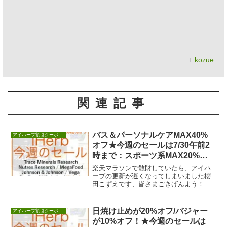
kozue
関連記事
バス＆パーソナルケアMAX40%
アイハーブ割引クーポンセール情報
オフ★今週のセールは7/30午前2
時まで：スポーツ系MAX20%オ
フも
楽天マラソンで散財していたら、アイハ
ーブの更新が遅くなってしまいました櫻
田こずえです、皆さまごきげんよう！い
ずれにしろ、ポチり過ぎている今日この
頃です。【VAL...
日焼け止めが20%オフ/バジャー
アイハーブ割引クーポンセール情報
が10%オフ！★今週のセールは