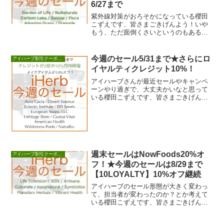
6/27まで
紫外線対策がおろそかになっている櫻田
こずえです、皆さまごきげんよう！いや
もう、ただ面倒くさいというのもあるん
ですが、「紫外線大嫌い」「絶対防ぐべ
き」ってスタンス...
今週のセール5/31まで★さらにロ
アイハーブ割引クーポンセール情報
イヤルティクレジット10%！
アイハーブさんが最近セールやキャンペ
ーンやり過ぎで、大丈夫かいなと思って
いる櫻田こずえです、皆さまごきげんよ
う！いやー追いかけるの大変です。さ
て、先週の総額から...
週末セールはNowFoods20%オ
アイハーブ割引クーポンセール情報
フ！★今週のセールは8/29まで
【10LOYALTY】10%オフ継続
アイハーブのセール形態が大きく変わっ
て、担当者が変わったのか？とか考えて
いる櫻田こずえです、皆さまごきげんよ
う！そういえば、問い合わせの返事が、
最近来なかったな...