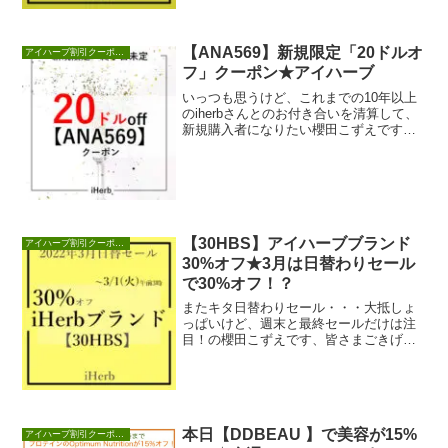
【ANA569】新規限定「20ドルオ
アイハーブ割引クーポンセール情報
フ」クーポン★アイハーブ
いっつも思うけど、これまでの10年以上
のiherbさんとのお付き合いを清算して、
新規購入者になりたい櫻田こずえです、
皆さまごきげんよう！新規購入者限定
で、20ド...
【30HBS】アイハーブブランド
アイハーブ割引クーポンセール情報
30%オフ★3月は日替わりセール
で30%オフ！？
またキタ日替わりセール・・・大抵しょ
っぱいけど、週末と最終セールだけは注
目！の櫻田こずえです、皆さまごきげん
よう！え？え？いきなり30%？それも、
ずっとっぽい？...
本日【DDBEAU 】で美容が15%
アイハーブ割引クーポンセール情報