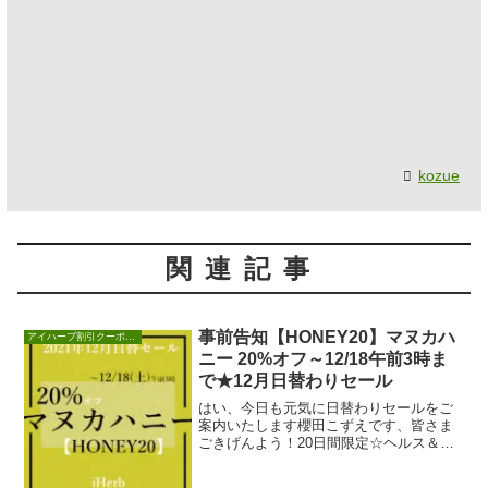
kozue
関連記事
事前告知【HONEY20】マヌカハ
アイハーブ割引クーポンセール情報
ニー 20%オフ～12/18午前3時ま
で★12月日替わりセール
はい、今日も元気に日替わりセールをご
案内いたします櫻田こずえです、皆さま
ごきげんよう！20日間限定☆ヘルス＆ビ
ューティーセール☆セールスタートの前
日お昼くらいに...