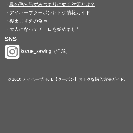
・
鼻の毛穴黒ずみつまりに効く対策とは？
・
アイハーブクーポンおトク情報ガイド
・
櫻田こずえの食卓
・
大人になってチェロを始めました
SNS
kozue_sewing（洋裁）
© 2010 アイハーブiHerb【クーポン】おトクな購入方法ガイド.