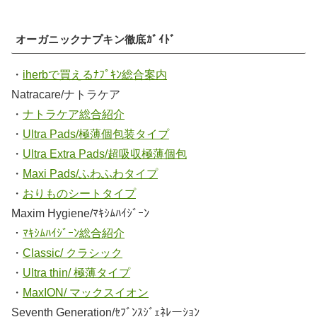
オーガニックナプキン徹底ｶﾞｲﾄﾞ
・
iherbで買えるﾅﾌﾟｷﾝ総合案内
Natracare/ナトラケア
・
ナトラケア総合紹介
・
Ultra Pads/極薄個包装タイプ
・
Ultra Extra Pads/超吸収極薄個包
・
Maxi Pads/ふわふわタイプ
・
おりものシートタイプ
Maxim Hygiene/ﾏｷｼﾑﾊｲｼﾞｰﾝ
・
ﾏｷｼﾑﾊｲｼﾞｰﾝ総合紹介
・
Classic/ クラシック
・
Ultra thin/ 極薄タイプ
・
MaxION/ マックスイオン
Seventh Generation/ｾﾌﾞﾝｽｼﾞｪﾈﾚーｼｮﾝ