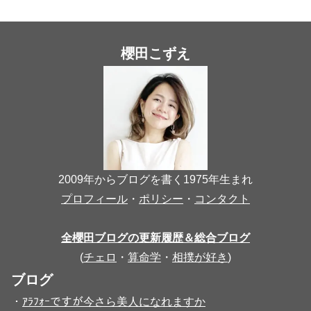
櫻田こずえ
2009年からブログを書く1975年生まれ
プロフィール
・
ポリシー
・
コンタクト
全櫻田ブログの更新履歴＆総合ブログ
(
チェロ
・
算命学
・
相撲が好き
)
ブログ
・
ｱﾗﾌｫｰですが今さら美人になれますか