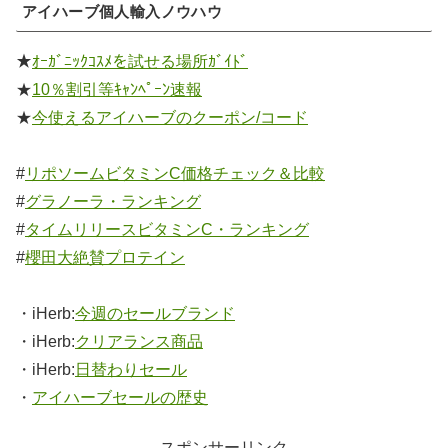
アイハーブ個人輸入ノウハウ
★
ｵｰｶﾞﾆｯｸｺｽﾒを試せる場所ｶﾞｲﾄﾞ
★
10％割引等ｷｬﾝﾍﾟｰﾝ速報
★
今使えるアイハーブのクーポン/コード
#
リポソームビタミンC価格チェック＆比較
#
グラノーラ・ランキング
#
タイムリリースビタミンC・ランキング
#
櫻田大絶賛プロテイン
・iHerb:
今週のセールブランド
・iHerb:
クリアランス商品
・iHerb:
日替わりセール
・
アイハーブセールの歴史
スポンサーリンク