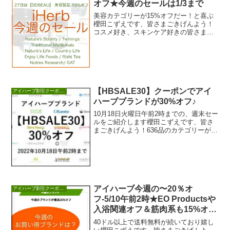
オフ★今週のセールは1/3まで
美容カテゴリーが15%オフだー！と喜ぶ
櫻田こずえです、皆さまごきげんよう！
コスメ好き、スキンケア好きの皆さまに
は、ベストなカテゴリーなのですが、週
末３日間ではな...
【HBSALE30】クーポンでアイ
アイハーブ割引クーポンセール情報
ハーブブランドが30%オフ♪
10月18日火曜日午前2時までの、週末セー
ルをご紹介します櫻田こずえです、皆さ
まごきげんよう！636品のカテゴリーがク
ーポンで30%オフ！【HBSALE30】ア...
アイハーブ今週の〜20％オ
アイハーブ割引クーポンセール情報
フ-5/10午前2時★EO Productsや
入浴関連オフ＆筋肉系も15%オ
フ！
40ドル以上で送料無料が続いており嬉し