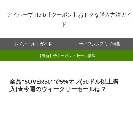
アイハーブiHerb【クーポン】おトクな購入方法ガイ
ド
レチノール・ガイド
ナイアシンアミド特集
【最新】全クーポン・セール情報
全品”5OVER50″で5%オフ(50ドル以上購
入)★今週のウィークリーセールは？