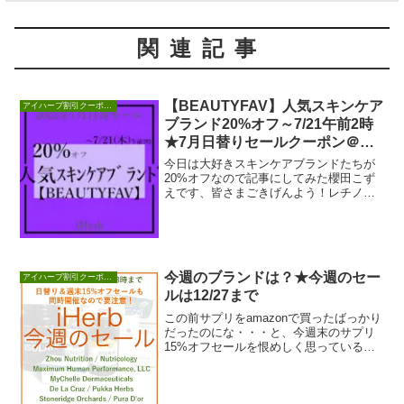
関連記事
【BEAUTYFAV】人気スキンケア
アイハーブ割引クーポンセール情報
ブランド20%オフ～7/21午前2時
★7月日替りセールクーポン＠ア
イハーブ
今日は大好きスキンケアブランドたちが
20%オフなので記事にしてみた櫻田こず
えです、皆さまごきげんよう！レチノー
ルクリームの、アノブランドも対象で
す！【BEAUT...
今週のブランドは？★今週のセー
アイハーブ割引クーポンセール情報
ルは12/27まで
この前サプリをamazonで買ったばっかり
だったのにな・・・と、今週末のサプリ
15%オフセールを恨めしく思っている櫻
田こずえです、皆さまごきげんよう！と
いうこと...