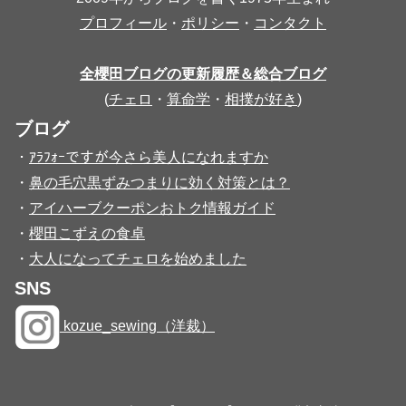
プロフィール
・
ポリシー
・
コンタクト
全櫻田ブログの更新履歴＆総合ブログ
(
チェロ
・
算命学
・
相撲が好き
)
ブログ
・
ｱﾗﾌｫｰですが今さら美人になれますか
・
鼻の毛穴黒ずみつまりに効く対策とは？
・
アイハーブクーポンおトク情報ガイド
・
櫻田こずえの食卓
・
大人になってチェロを始めました
SNS
kozue_sewing（洋裁）