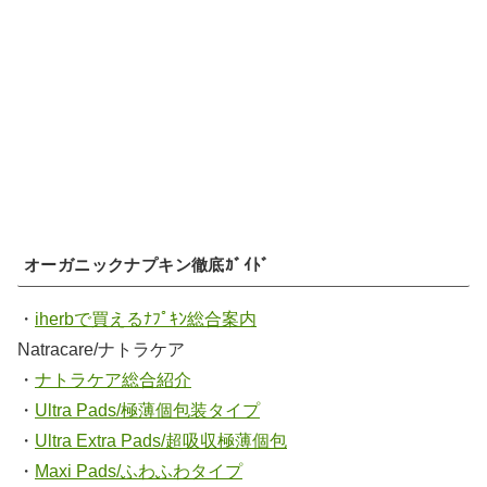
オーガニックナプキン徹底ｶﾞｲﾄﾞ
・
iherbで買えるﾅﾌﾟｷﾝ総合案内
Natracare/ナトラケア
・
ナトラケア総合紹介
・
Ultra Pads/極薄個包装タイプ
・
Ultra Extra Pads/超吸収極薄個包
・
Maxi Pads/ふわふわタイプ