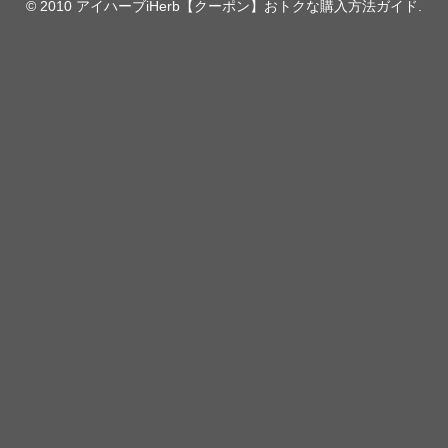
© 2010 アイハーブiHerb【クーポン】おトクな購入方法ガイド.