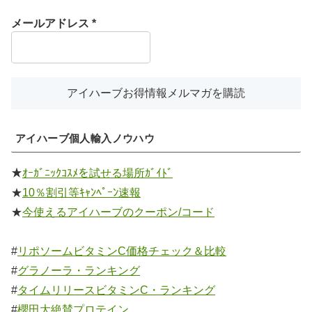
メールアドレス
*
アイハーブ個人輸入ノウハウ
★
ｵｰｶﾞﾆｯｸｺｽﾒを試せる場所ｶﾞｲﾄﾞ
★
10％割引等ｷｬﾝﾍﾟｰﾝ速報
★
今使えるアイハーブのクーポン/コード
#
リポソームビタミンC価格チェック＆比較
#
グラノーラ・ランキング
#
タイムリリースビタミンC・ランキング
#
櫻田大絶賛プロテイン