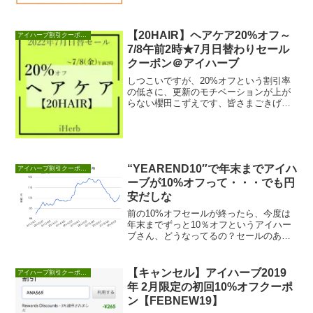
【20HAIR】ヘアケア20%オフ～
アイハーブ割引クーポンセール情報
7/8午前2時★7月日替わりセール
クーポン＠アイハーブ
しつこいですが、20%オフという割引率
の低さに、更新のモチベーションが上が
らない櫻田こずえです、皆さまごきげん
よう！すごくおトクってワケじゃないで
す、このレベル...
“YEAREND10″で年末までアイハ
アイハーブ割引クーポンセール情報
ーブが10%オフって・・・でも円
安だしな
前の10%オフセールが終ったら、今度は
年末までずっと10％オフというアイハー
ブさん、どうなってるの？セールのあり
がたみがどんどん薄れる上に、115円とい
う円安状...
【キャンセル】アイハーブ2019
アイハーブ割引クーポンセール情報
年 2月限定の初回10%オフクーポ
ン【FEBNEW19】