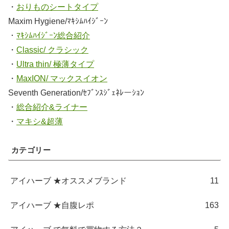
・
おりものシートタイプ
Maxim Hygiene/ﾏｷｼﾑﾊｲｼﾞｰﾝ
・
ﾏｷｼﾑﾊｲｼﾞｰﾝ総合紹介
・
Classic/ クラシック
・
Ultra thin/ 極薄タイプ
・
MaxION/ マックスイオン
Seventh Generation/ｾﾌﾞﾝｽｼﾞｪﾈﾚーｼｮﾝ
・
総合紹介&ライナー
・
マキシ&超薄
カテゴリー
アイハーブ ★オススメブランド
11
アイハーブ ★自腹レポ
163